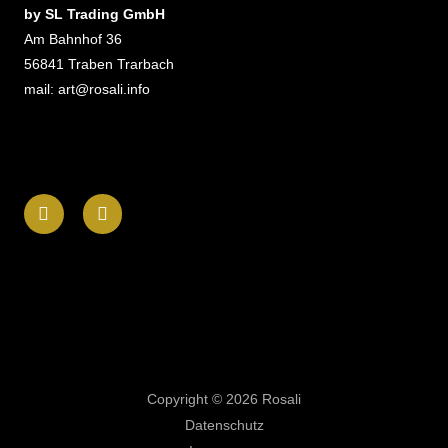
by SL Trading GmbH
Am Bahnhof 36
56841 Traben Trarbach
mail: art@rosali.info
F
I
a
n
c
s
e
t
b
a
o
g
o
r
k
a
-
m
f
Copyright © 2026 Rosali
Datenschutz