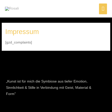
Zum
Hau
Inhalt
springen
Impressum
[gzd_complaints]
„Kunst ist für mich die Symbiose aus tiefer Emotion,
Sinnlichkeit & Stille in Verbindung mit Geist, Material &
Form"