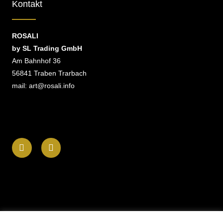
Kontakt
ROSALI
by SL Trading GmbH
Am Bahnhof 36
56841 Traben Trarbach
mail: art@rosali.info
F
I
a
n
c
s
e
t
b
a
o
g
o
r
k
a
-
m
f