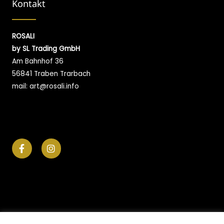
Kontakt
ROSALI
by SL Trading GmbH
Am Bahnhof 36
56841 Traben Trarbach
mail: art@rosali.info
F
I
a
n
c
s
e
t
b
a
o
g
o
r
k
a
-
m
f