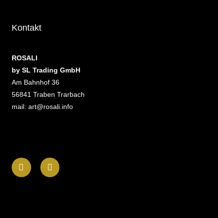
Kontakt
ROSALI
by SL Trading GmbH
Am Bahnhof 36
56841 Traben Trarbach
mail: art@rosali.info
F
I
a
n
c
s
e
t
b
a
o
g
o
r