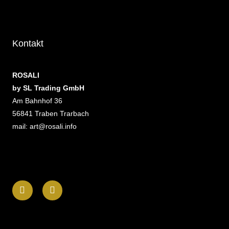
Kontakt
ROSALI
by SL Trading GmbH
Am Bahnhof 36
56841 Traben Trarbach
mail: art@rosali.info
F
I
a
n
c
s
e
t
b
a