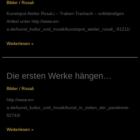
Bilder
/
Rosali
2021
en-
Kunstspot Atelier RosaLi – Traben-Trarbach – vollständigen
a
Artikel unter http://www.en-
a.de/kunst_kultur_und_musik/kunstspot_atelier_rosali_-81211/
Weiterlesen »
Die ersten Werke hängen…
Die
ersten
Bilder
/
Rosali
Werke
hängen…
http://www.en-
a.de/kunst_kultur_und_musik/kunst_in_zeiten_der_pandemie-
82743/
Weiterlesen »