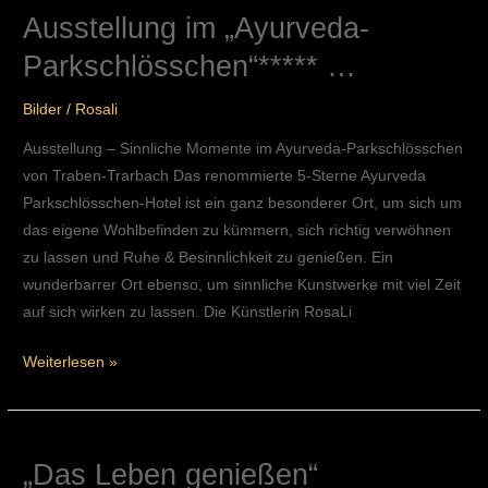
Ausstellung im „Ayurveda-
Ausstellung
im
Parkschlösschen“***** …
„Ayurveda-
Parkschlösschen“*****
Bilder
/
Rosali
…
Ausstellung – Sinnliche Momente im Ayurveda-Parkschlösschen
von Traben-Trarbach Das renommierte 5-Sterne Ayurveda
Parkschlösschen-Hotel ist ein ganz besonderer Ort, um sich um
das eigene Wohlbefinden zu kümmern, sich richtig verwöhnen
zu lassen und Ruhe & Besinnlichkeit zu genießen. Ein
wunderbarrer Ort ebenso, um sinnliche Kunstwerke mit viel Zeit
auf sich wirken zu lassen. Die Künstlerin RosaLi
Weiterlesen »
„Das Leben genießen“
„Das