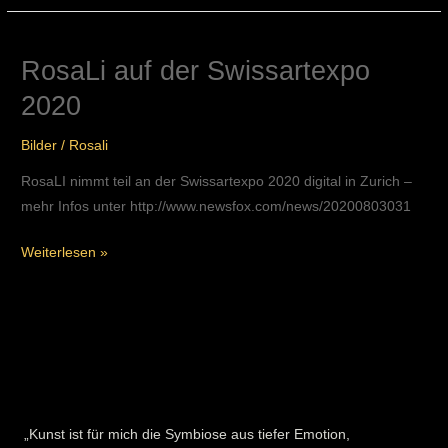
RosaLi auf der Swissartexpo
RosaLi
auf
2020
der
Swissartexpo
Bilder
/
Rosali
2020
RosaLI nimmt teil an der Swissartexpo 2020 digital in Zurich –
mehr Infos unter http://www.newsfox.com/news/20200803031
Weiterlesen »
„Kunst ist für mich die Symbiose aus tiefer Emotion,