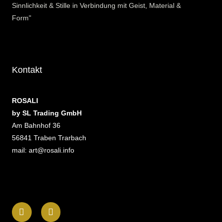
Sinnlichkeit & Stille in Verbindung mit Geist, Material &
Form"
Kontakt
ROSALI
by SL Trading GmbH
Am Bahnhof 36
56841 Traben Trarbach
mail: art@rosali.info
F
I
a
n