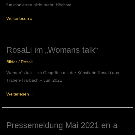
funktionierten nicht mehr. Höchste
Weiterlesen »
RosaLi im „Womans talk“
RosaLi
im
Bilder
/
Rosali
„Womans
talk“
Woman´s talk – im Gespräch mit der Künstlerin RosaLi aus
Traben-Trarbach – Juni 2021
Weiterlesen »
Pressemeldung Mai 2021 en-a
Pressemeldung
Mai