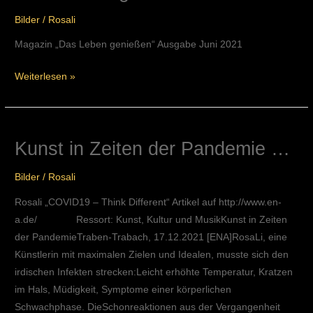
Leben
Bilder
/
Rosali
genießen“
Magazin „Das Leben genießen“ Ausgabe Juni 2021
Weiterlesen »
Kunst in Zeiten der Pandemie …
Kunst
in
Bilder
/
Rosali
Zeiten
der
Rosali „COVID19 – Think Different“ Artikel auf http://www.en-
Pandemie
a.de/ Ressort: Kunst, Kultur und MusikKunst in Zeiten
…
der PandemieTraben-Trabach, 17.12.2021 [ENA]RosaLi, eine
Künstlerin mit maximalen Zielen und Idealen, musste sich den
irdischen Infekten strecken:Leicht erhöhte Temperatur, Kratzen
im Hals, Müdigkeit, Symptome einer körperlichen
Schwachphase. DieSchonreaktionen aus der Vergangenheit