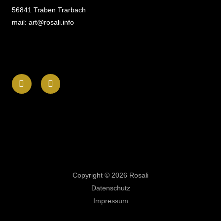
56841 Traben Trarbach
mail: art@rosali.info
F
I
a
n
c
s
e
t
b
a
o
g
o
r
k
a
-
m
f
Copyright © 2026 Rosali
Datenschutz
Impressum